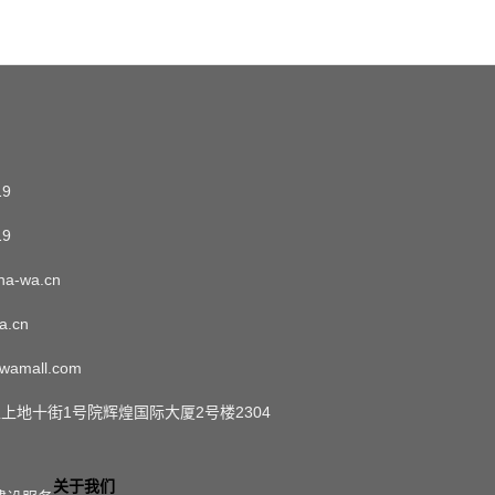
19
19
a-wa.cn
a.cn
wamall.com
上地十街1号院辉煌国际大厦2号楼2304
关于我们