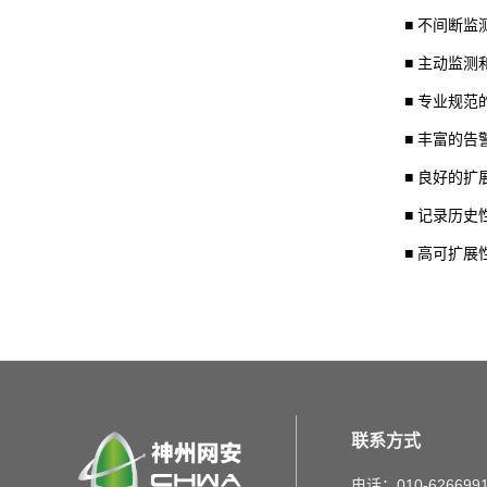
■ 不间断监
■ 主动监
■ 专业规
■ 丰富的
■ 良好的
■ 记录历
■ 高可扩
联系方式
电话：010-626699