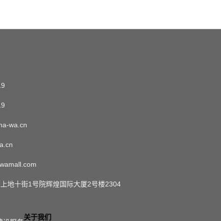
19
19
a-wa.cn
a.cn
wamall.com
上地十街1号院辉煌国际大厦2号楼2304
关于我们