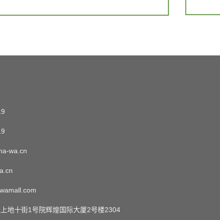
19
19
a-wa.cn
a.cn
wamall.com
上地十街1号院辉煌国际大厦2号楼2304