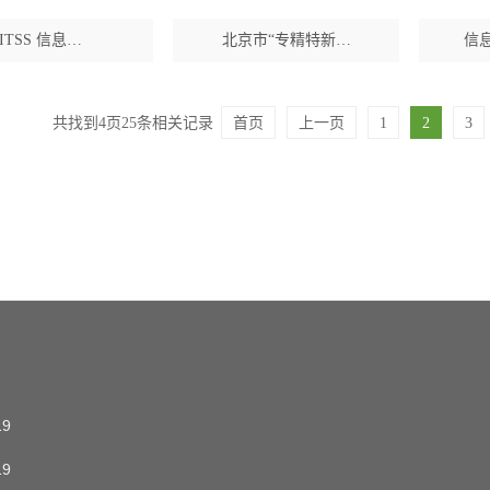
ITSS 信息…
北京市“专精特新…
信
共找到
4
页
25
条相关记录
首页
上一页
1
2
3
19
19