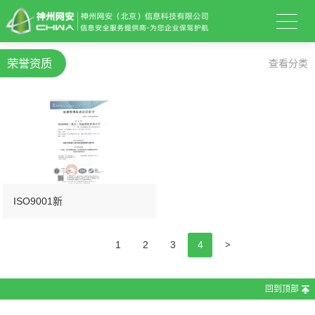
荣誉资质
查看分类
ISO9001新
>
1
2
3
4
回到顶部