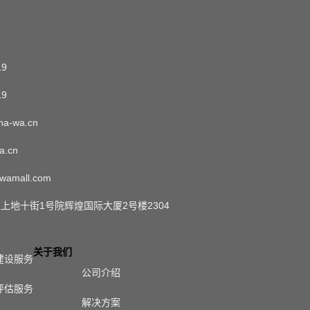
19
19
a-wa.cn
a.cn
wamall.com
上地十街1号院辉煌国际大厦2号楼2304
关于我们
建设服务
公司介绍
评估服务
解决方案