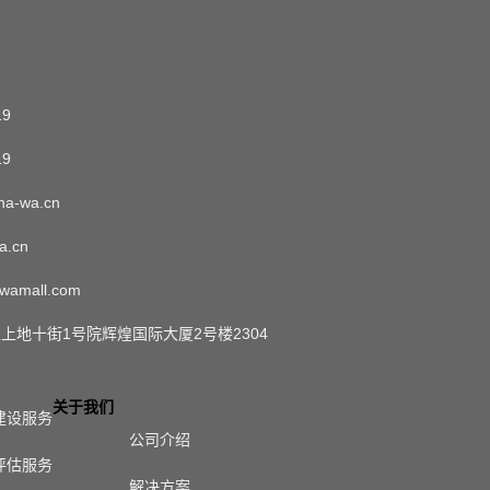
19
19
a-wa.cn
a.cn
wamall.com
上地十街1号院辉煌国际大厦2号楼2304
关于我们
建设服务
公司介绍
评估服务
解决方案